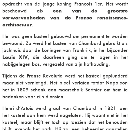
opdracht van de jonge koning François 1er. Het wordt
een van de grootste
beschouwd als
verworvenheden van de Franse renaissance-
architectuur
.
Het was geen kasteel gebouwd om permanent te worden
bewoond. Zo werd het kasteel van Chambord gebruikt als
jachthuis door de koningen van Frankrijk, in het bijzonder
Louis XIV
, die daarheen ging om te jagen in het
nabijgelegen bos, vergezeld van zijn hofhouding.
Tijdens de Franse Revolutie werd het kasteel geplunderd
maar niet vernietigd. Het bleef verlaten totdat Napoleon
het in 1809 schonk aan maarschalk Berthier om hem te
bedanken voor zijn diensten.
Henri d’Artois werd graaf van Chambord in 1821 toen
het kasteel aan hem werd nagelaten. Hij woont niet in het
kasteel, maar blijft er toch op toezien dat het behouden
blijft, evenals het park. Hij zal een beheerder aanstellen