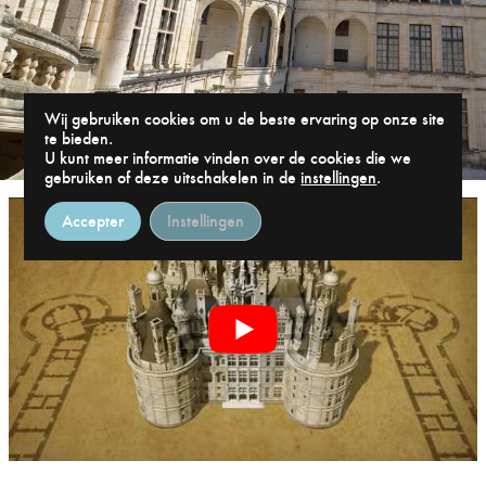
Wij gebruiken cookies om u de beste ervaring op onze site
te bieden.
U kunt meer informatie vinden over de cookies die we
gebruiken of deze uitschakelen in de
instellingen
.
Accepter
Instellingen