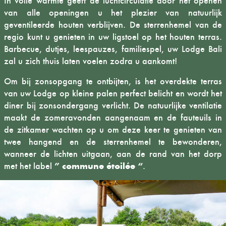
In volle warmte geeft de luchtcirculatie door het openen
van alle openingen u het plezier van natuurlijk
geventileerde houten verblijven. De sterrenhemel van de
regio kunt u genieten in uw ligstoel op het houten terras.
Barbecue, dutjes, leespauzes, familiespel, uw Lodge Bali
zal u zich thuis laten voelen zodra u aankomt!
Om bij zonsopgang te ontbijten, is het overdekte terras
van uw Lodge op kleine palen perfect belicht en wordt het
diner bij zonsondergang verlicht. De natuurlijke ventilatie
maakt de zomeravonden aangenaam en de fauteuils in
de zitkamer wachten op u om deze keer te genieten van
twee hangend en de sterrenhemel te bewonderen,
wanneer de lichten uitgaan, aan de rand van het dorp
” commune étoilée “
met het label
.