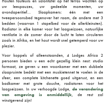
Houten fauteuils en salontafel op het terras wachten op
uw leespauzes, uw gedeelde momenten, uw
avondaperitief… Slaapkamers: één met een
tweepersoonsbed tegenover het raam, de andere met 3
bedden (waarvan 1 stapelbed voor de allerkleinsten).
Radiator in elke kamer voor het laagseizoen, natuurlijke
ventilatie in de zomer door de lucht te laten circuleren
zoals in Afrika, en het hout wordt snel getemperd voor uw
plezier.
Voor koppels of alleenstaanden, 4 Lodges Africa 2
personen bieden u een echt gezellig klein nest: studio
formaat, ze geven u een woonkamer met een dubbele
slaapruimte bedekt met een muskietennet te voelen in de
sfeer, een complete kitchenette goed uitgerust, en een
badkamer met grote douche, radiatoren voor het
de verandering
laagseizoen. In uw verhoogde Lodge,
van omgeving is onmiddellijk
, de rest zal
winstgevend zijn!