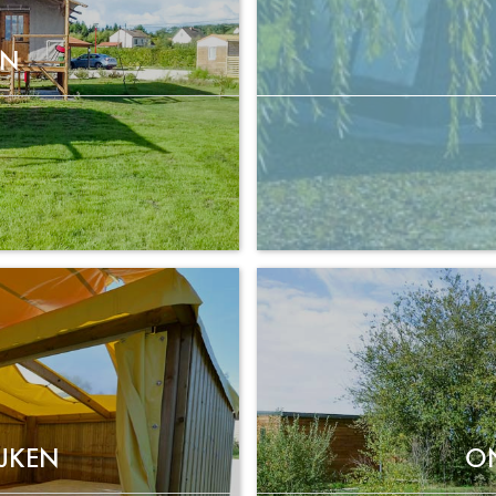
EN
JKEN
O