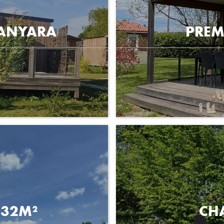
MANYARA
PREM
 32M²
CH