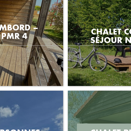
AMBORD –
CHALET 
 PMR 4
SÉJOUR 