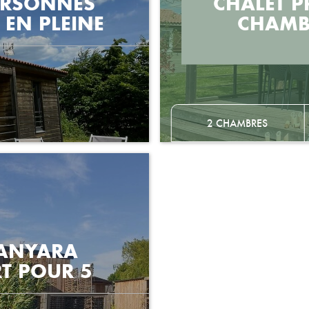
ERSONNES
CHALET 
EN PLEINE
CHAMB
2 CHAMBRES
MANYARA
T POUR 5