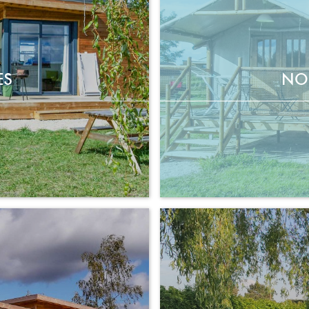
ES
NO