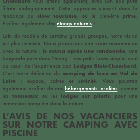
Chambord
vous attend également, avec son eau pure
filtrée biologiquement. Cette approche s’inscrit dans la
slow tourisme
tendance du
, où le bien-être prime.
Profitez également des
étangs naturels
!
Loin du modèle de certains grands groupes, notre vision
est plus intimiste. Nous proposons une vraie reconnexion
sauna après une randonnée
avec la nature : le
, une
baignade pure dans l’étang… ces petits luxes simples sont
Lodges Blois-Chambord
au cœur de l’expérience aux
.
camping de luxe en Val de
C’est notre définition du
Loire
: espace, calme et sérénité. Vous pourrez
également profiter de nos
hébergements insolites
, comme
tonneaux
lodges sur pilotis
les
ou les
, pour une
immersion complète dans la nature.
L’AVIS DE NOS VACANCIERS
SUR NOTRE CAMPING AVEC
PISCINE