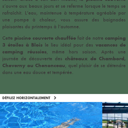
s’ouvre aux beaux jours et se referme lorsque le temps se
rafraîchit. L’eau, maintenue à température agréable par
une pompe à chaleur, vous assure des baignades
plaisantes du printemps à l’automne.
piscine couverte chauffée
camping
Cette
fait de notre
3 étoiles à Blois
vacances de
le lieu idéal pour des
camping réussies
, même hors saison. Après une
châteaux de Chambord,
journée de découverte des
Cheverny ou Chenonceau
, quel plaisir de se détendre
dans une eau douce et tempérée.
DÉFILEZ HORIZONTALEMENT