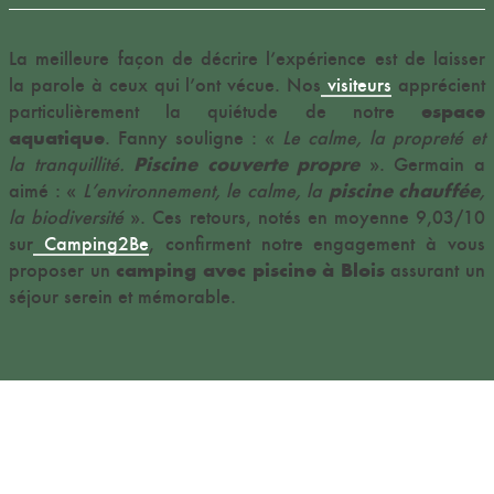
La meilleure façon de décrire l’expérience est de laisser
la parole à ceux qui l’ont vécue. Nos
visiteurs
apprécient
espace
particulièrement la quiétude de notre
aquatique
. Fanny souligne : «
Le calme, la propreté et
Piscine couverte propre
la tranquillité.
». Germain a
piscine chauffée
aimé : «
L’environnement, le calme, la
,
la biodiversité
». Ces retours, notés en moyenne 9,03/10
sur
Camping2Be
, confirment notre engagement à vous
camping avec piscine à Blois
proposer un
assurant un
séjour serein et mémorable.