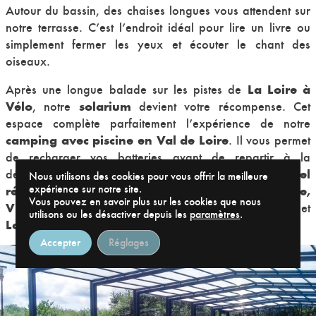
Autour du bassin, des chaises longues vous attendent sur
notre terrasse. C’est l’endroit idéal pour lire un livre ou
simplement fermer les yeux et écouter le chant des
oiseaux.
La Loire à
Après une longue balade sur les pistes de
Vélo
solarium
, notre
devient votre récompense. Cet
espace complète parfaitement l’expérience de notre
camping avec piscine en Val de Loire
. Il vous permet
de recharger vos batteries avant de repartir à la
Parc naturel
découverte des trésors de la région, du
Nous utilisons des cookies pour vous offrir la meilleure
expérience sur notre site.
régional
châteaux de Blois, Amboise,
aux
Vous pouvez en savoir plus sur les cookies que nous
Villandry
Chinon
, ou encore aux forteresses de
et
utilisons ou les désactiver depuis les
paramètres
.
Loches
.
Accepter
Réglages