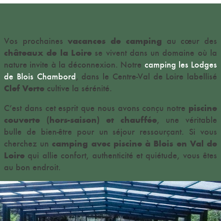
vacances de camping
Vos prochaines
au cœur des
châteaux de la Loire
se vivent dans un domaine où la
nature invite à la déconnexion. Notre
camping les Lodges
de Blois Chambord
, dans le Centre-Val de Loire
labellisé
Clef Verte
cultive la sérénité.
piscine
C’est dans cet esprit que nous avons conçu notre
couverte (hors-saison) et chauffée
, une véritable
bulle de bien-être pour un séjour ressourçant. Si vous
camping avec piscine à Blois en Val de
cherchez un
Loire
qui allie confort, authenticité et quiétude, vous êtes
au bon endroit.