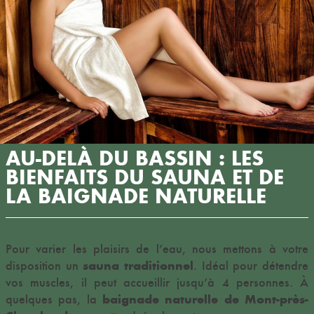
AU-DELÀ DU BASSIN : LES
BIENFAITS DU SAUNA ET DE
LA BAIGNADE NATURELLE
Pour varier les plaisirs de l’eau, nous mettons à votre
sauna traditionnel
disposition un
. Idéal pour détendre
vos muscles, il peut accueillir jusqu’à
4
personnes. À
baignade naturelle de Mont-près-
quelques pas, la