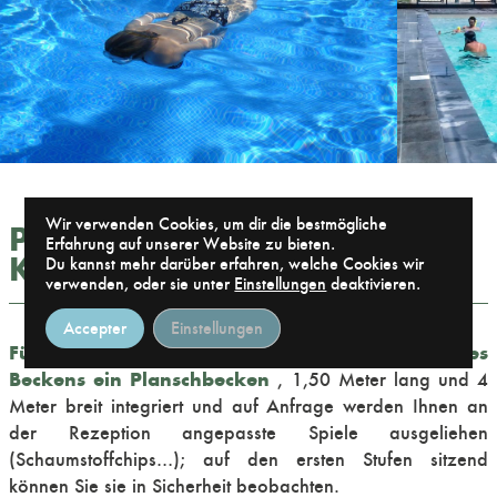
Wir verwenden Cookies, um dir die bestmögliche
PLANSCHBECKEN FÜR DIE
Erfahrung auf unserer Website zu bieten.
KLEINEN IN BLOIS
Du kannst mehr darüber erfahren, welche Cookies wir
verwenden, oder sie unter
Einstellungen
deaktivieren.
Accepter
Einstellungen
Für die kleinsten Kinder ist am Anfang des
Beckens ein Planschbecken
, 1,50 Meter lang und 4
Meter breit integriert und auf Anfrage werden Ihnen an
der Rezeption angepasste Spiele ausgeliehen
(Schaumstoffchips…); auf den ersten Stufen sitzend
können Sie sie in Sicherheit beobachten.