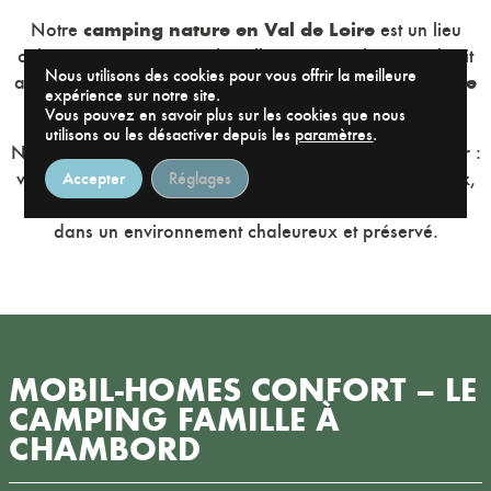
camping nature en Val de Loire
Notre
est un lieu
calme, sans voitures sur les allées principales, sans bruit
Nous utilisons des cookies pour vous offrir la meilleure
ressourcement en famille
après 22h30, et propice au
expérience sur notre site.
ou en couple.
Vous pouvez en savoir plus sur les cookies que nous
utilisons ou les désactiver depuis les
paramètres
.
Notre équipe est à votre disposition pour vous conseiller :
visites de châteaux,
balades à vélo
, producteurs locaux,
Accepter
Réglages
réservations de billets… Vivez un séjour personnalisé
dans un environnement chaleureux et préservé.
MOBIL-HOMES CONFORT – LE
CAMPING FAMILLE À
CHAMBORD