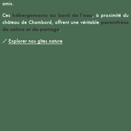
amis.
hébergements au bord de l’eau
Ces
, à proximité du
parenthèse
château de Chambord, offrent une véritable
de calme et de partage
.
🔗
Explorer nos gîtes nature