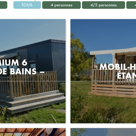
TOUS
4 personnes
4/5 personnes
MIUM 6
MOBIL-
DE BAINS –
ÉTA