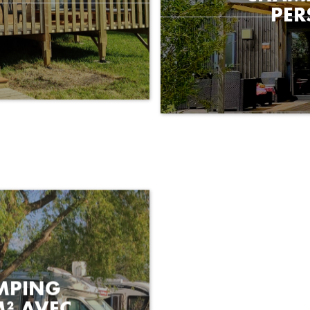
MPING
² AVEC