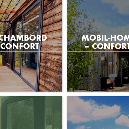
G CHAMBORD
MOBIL-HO
 CONFORT
– CONFOR