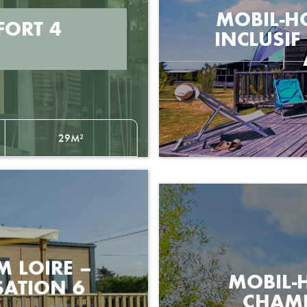
MOBIL-HO
FORT 4
INCLUSIF
29M²
 LOIRE –
MOBIL-
SATION 6
CHAMB
PER