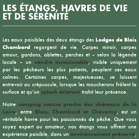
LES ÉTANGS, HAVRES DE VIE
ET DE SÉRÉNITÉ
Lodges de Blois
Les eaux paisibles des deux étangs des
Chambord
regorgent de vie. Carpes miroir, carpes
amour, gardons, ablettes, perches et – selon la légende
sandre insaisissable
locale – un
, visible uniquement
par les pêcheurs les plus patients, peuplent ces eaux
calmes. Certaines carpes, majestueuses, se laissent
entrevoir au crépuscule, lorsque les moucherons frôlent la
splash éclatant
surface et qu’un
trahit leur présence.
camping nature proche des châteaux de la
Notre
Loire
Blois, Chambord et Cheverny
, entre
, est un
véritable havre pour les passionnés de pêche. Que vous
soyez expert ou amateur, nos étangs vous offrent une
environnement préservé
expérience paisible, dans un
,