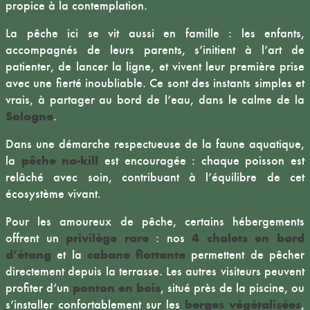
propice à la contemplation.
La pêche ici se vit aussi en famille : les enfants,
accompagnés de leurs parents, s’initient à l’art de
patienter, de lancer la ligne, et vivent leur première prise
avec une fierté inoubliable. Ce sont des instants simples et
vrais, à partager au bord de l’eau, dans le calme de la
Sologne
.
Dans une démarche respectueuse de la faune aquatique,
pêche no-kill
la
est encouragée : chaque poisson est
relâché avec soin, contribuant à l’équilibre de cet
écosystème vivant.
Pour les amoureux de pêche, certains hébergements
privilège rare
4 chalets en bord
offrent un
: nos
d’étang
cabane flottante
et la
permettent de pêcher
directement depuis la terrasse. Les autres visiteurs peuvent
ponton en bois
profiter d’un
, situé près de la piscine, ou
berges végétalisées
s’installer confortablement sur les
,