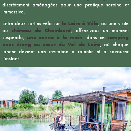
discrètement aménagées pour une pratique sereine et
immersive.
la Loire à Vélo
Entre deux sorties vélo sur
, ou une visite
château de Chambord
au
, offrez-vous un moment
une canne à la main
camping
suspendu,
, dans ce
avec étang au cœur du Val de Loire
, où chaque
lancer devient une invitation à ralentir et à savourer
l’instant.