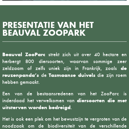
PRESENTATIE VAN HET
BEAUVAL ZOOPARK
Beauval ZooParc
strekt zich uit over 40 hectare en
herbergt 800 diersoorten, waarvan sommige zeer
de
zeldzaam of zelfs uniek zijn in Frankrijk, zoals
reuzenpanda’s
Tasmaanse duivels
de
die zijn roem
hebben gemaakt.
Een van de bestaansredenen van het ZooParc is
diersoorten die met
inderdaad het verwelkomen van
uitsterven worden bedreigd
.
Het is ook een plek om het bewustzijn te vergroten van de
noodzaak om de biodiversiteit van de verschillende