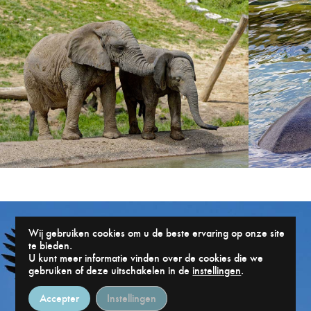
Wij gebruiken cookies om u de beste ervaring op onze site
te bieden.
U kunt meer informatie vinden over de cookies die we
gebruiken of deze uitschakelen in de
instellingen
.
Accepter
Instellingen