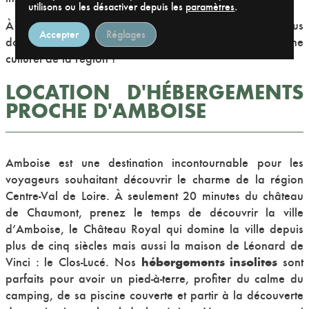
utilisons ou les désactiver depuis les
paramètres
.
À faire en couple ou en famille, la ville d’Amboise vous
Accepter
Réglages
donnera un bel exemple de la richesse du patrimoine
culturel de la région !
LOCATION D'HÉBERGEMENTS
PROCHE D'AMBOISE
Amboise est une destination incontournable pour les
voyageurs souhaitant découvrir le charme de la région
Centre-Val de Loire. À seulement 20 minutes du château
de Chaumont, prenez le temps de découvrir la ville
d’Amboise, le Château Royal qui domine la ville depuis
plus de cinq siècles mais aussi la maison de Léonard de
hébergements insolites
Vinci : le Clos-Lucé. Nos
sont
parfaits pour avoir un pied-à-terre, profiter du calme du
camping, de sa piscine couverte et partir à la découverte