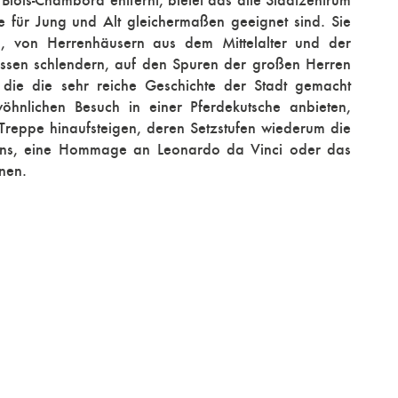
lois-Chambord entfernt, bietet das alte Stadtzentrum
e für Jung und Alt gleichermaßen geeignet sind. Sie
, von Herrenhäusern aus dem Mittelalter und der
sen schlendern, auf den Spuren der großen Herren
die die sehr reiche Geschichte der Stadt gemacht
hnlichen Besuch in einer Pferdekutsche anbieten,
 Treppe hinaufsteigen, deren Setzstufen wiederum die
tons, eine Hommage an Leonardo da Vinci oder das
nen.