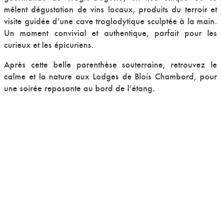
mêlent dégustation de vins locaux, produits du terroir et
visite guidée d’une cave troglodytique sculptée à la main.
Un moment convivial et authentique, parfait pour les
curieux et les épicuriens.
Après cette belle parenthèse souterraine, retrouvez le
calme et la nature aux Lodges de Blois Chambord, pour
une soirée reposante au bord de l’étang.
SÉJOUR CYCLISTE
CHÂTEAU DE
CHAMBORD –
GROUPES ET CLUBS
LES ÉVÉNEMENTS
2026 À NE PAS
MANQUER AUTOUR