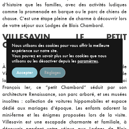
d’histoire que les familles, avec des activités ludiques
comme la promenade en barque ou le parc de chiens de
chasse. C’est une étape pleine de charme à découvrir lors
de votre séjour aux Lodges de Blois Chambord.
VILLESAVIN, LE PETIT
CHÂTEAU DE CHAMBORD
Nous utilisons des cookies pour vous offrir la meilleure
expérience sur notre site.
Vous pouvez en savoir plus sur les cookies que nous
utilisons ou les désactiver depuis les
paramètres
.
À seulement 10 minutes de notre camping,
le château de
Accepter
Réglages
Villesavin
offre une visite authentique et intimiste, loin de
la foule. Construit au XVIe siècle par le secrétaire du roi
François Ier, ce “petit Chambord” séduit par son
architecture Renaissance, son parc arboré, et ses musées
insolites : collection de voitures hippomobiles et espace
dédié aux mariages d’époque. Les enfants adorent la
mini-ferme et les énigmes proposées lors de la visite.
Villesavin est une escapade charmante et familiale, à
découvrir pendant votre séjour aux Lodges de Blois