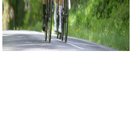
SÉMINAIRE
CHÂTEAU DE
CHAMBORD – TEAM
BUILDING NATURE
DÉCOUVREZ LES
CHÂTEAUX DE LA
LOIRE