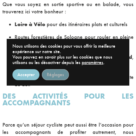
Que vous soyez en sortie sportive ou en balade, vous
trouverez ici votre bonheur :
Loire à Vélo
pour des itinéraires plats et culturels
Routes forestières de Sologne pour rouler en pleine
nature
Nous utilisons des cookies pour vous offrir la meilleure
expérience sur notre site.
Chambord
Boucles autour des châteaux :
,
Vous pouvez en savoir plus sur les cookies que nous
utilisons ou les désactiver depuis les
paramètres
.
Cheverny, Blois
Accepter
Réglages
Circuits avec dénivelé pour les cyclosportifs en quête
de défi
DES ACTIVITÉS POUR LES
ACCOMPAGNANTS
Parce qu’un séjour cycliste peut aussi être l’occasion pour
les accompagnants de profiter autrement, nous