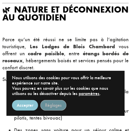
🌿 NATURE ET DÉCONNEXION
AU QUOTIDIEN
Parce qu’un été réussi ne se limite pas à l’agitation
Les Lodges de Blois Chambord
touristique,
vous
cadre paisible
étangs bordés de
offrent un
, entre
roseaux
, hébergements boisés et services pensés pour le
confort discret.
Nous utilisons des cookies pour vous offrir la meilleure
Sur place, vous profitez de :
expérience sur notre site.
Vous pouvez en savoir plus sur les cookies que nous
Une piscine chauffée et couverte, ouverte toute la
utilisons ou les désactiver depuis les
paramètres
.
saison
Accepter
Réglages
Des hébergements en bois (chalets, cabanes sur
pilotis, tentes bivouac)
Des zones sans voiture pour un séjour calme et