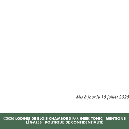
GAME FAIR 2025 🎯
ET PROFITEZ D’UN
HÉBERGEMENT
PAISIBLE AUX
LODGES DE BLOIS
CHAMBORD 🏡
QUE FAIRE EN LOIR-
ET-CHER EN
SEPTEMBRE ? NOS
IDÉES DE SORTIES
AUTOUR DE
CHAMBORD
Mis à jour le
15 juillet 2025
©2026
LODGES DE BLOIS CHAMBORD
PAR
GEEK TONIC
-
MENTIONS
LÉGALES
-
POLITIQUE DE CONFIDENTIALITÉ