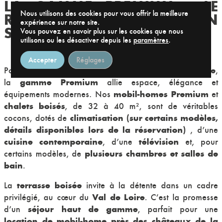
LA GAMME PREMIUM : LE
Nous utilisons des cookies pour vous offrir la meilleure
RAFFINEMENT POUR UN
expérience sur notre site.
SÉJOUR D’EXCEPTION
Vous pouvez en savoir plus sur les cookies que nous
utilisons ou les désactiver depuis les
paramètres
.
Accepter
Réglages
supplément de bien-être
Pour ceux qui recherchent un
,
gamme Premium
la
allie espace, élégance et
mobil-homes Premium
équipements modernes. Nos
et
chalets boisés
, de 32 à 40 m², sont de véritables
climatisation
(sur certains modèles,
cocons, dotés de
détails disponibles lors de la réservation)
, d’une
cuisine contemporaine
télévision
, d’une
et, pour
plusieurs chambres et salles de
certains modèles, de
bain
.
terrasse boisée
La
invite à la détente dans un cadre
Val de Loire
privilégié, au cœur du
. C’est la promesse
séjour haut de gamme
d’un
, parfait pour une
location de mobil-home près des châteaux de la