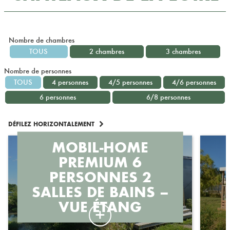
Nombre de chambres
TOUS
2 chambres
3 chambres
Nombre de personnes
TOUS
4 personnes
4/5 personnes
4/6 personnes
6 personnes
6/8 personnes
DÉFILEZ HORIZONTALEMENT
MOBIL-HOME
PREMIUM 6
PERSONNES 2
SALLES DE BAINS –
VUE ÉTANG