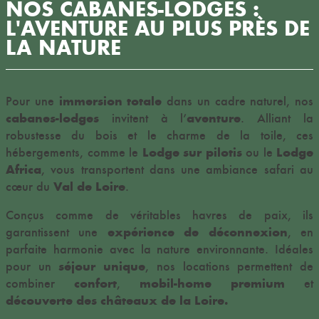
NOS CABANES-LODGES :
L'AVENTURE AU PLUS PRÈS DE
LA NATURE
immersion totale
Pour une
dans un cadre naturel, nos
cabanes-lodges
aventure
invitent à l’
. Alliant la
robustesse du bois et le charme de la toile, ces
Lodge sur pilotis
Lodge
hébergements, comme le
ou le
Africa
, vous transportent dans une ambiance safari au
Val de Loire
cœur du
.
Conçus comme de véritables havres de paix, ils
expérience de déconnexion
garantissent une
, en
parfaite harmonie avec la nature environnante. Idéales
séjour unique
pour un
, nos locations permettent de
confort
mobil-home premium
combiner
,
et
découverte des châteaux de la Loire.