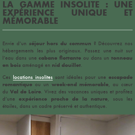
LA GAMME INSOLITE : UNE
EXPÉRIENCE UNIQUE ET
MÉMORABLE
séjour hors du commun
Envie d’un
? Découvrez nos
hébergements les plus originaux. Passez une nuit sur
cabane flottante
tonneau
l’eau dans une
ou dans un
en bois
nid douillet
aménagé en
.
escapade
Ces
locations insolites
sont idéales pour une
romantique
week-end mémorable
ou un
, au cœur
Val de Loire
du
. Vivez des vacances uniques et profitez
expérience proche de la nature
d’une
, sous les
étoiles, dans un cadre préservé et authentique.