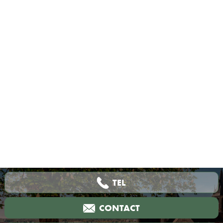
Château Royal de Blois
: à 11 km.
Loire à Vélo
: plusieurs boucles, dont la n°8
« Saveurs et Senteurs », passent à proximité de
notre établissement.
TEL
CONTACT