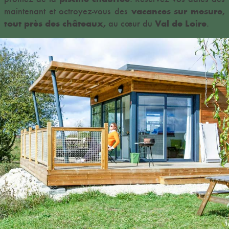
vacances sur mesure,
maintenant et octroyez-vous des
tout près des châteaux,
Val de Loire
au cœur du
.