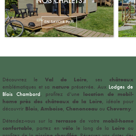
NOS CHALETS
Val de Loire
châteaux
Découvrez le
, ses
nature
emblématiques et sa
préservée. Aux
Lodges de
location de mobil-
Blois Chambord
, profitez d’une
home près des châteaux de la Loire
, idéale pour
Blois
Amboise
Chenonceau
Cheverny
découvrir
,
,
ou
.
terrasse
mobil-home
Détendez-vous sur la
de votre
confortable
vélo
Loire
, partez en
le long de la
ou
piscine chauffée
profitez de la
. Réservez vos dates dès